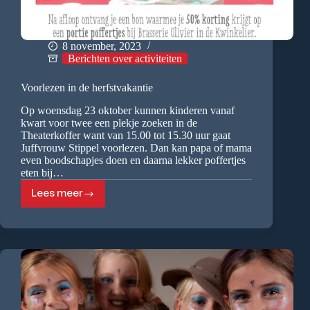
8 november, 2023
Berichten over activiteiten
Voorlezen in de herfstvakantie
Op woensdag 23 oktober kunnen kinderen vanaf
kwart voor twee een plekje zoeken in de
Theaterkoffer want van 15.00 tot 15.30 uur gaat
Juffvrouw Stippel voorlezen. Dan kan papa of mama
even boodschapjes doen en daarna lekker poffertjes
eten bij…
Lees meer
Voorlezen
in
de
herfstvakantie