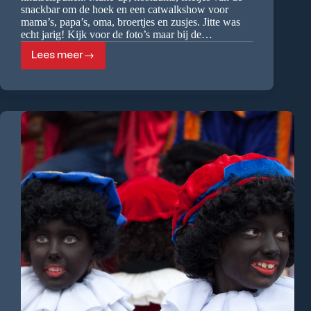
snackbar om de hoek en een catwalkshow voor
mama’s, papa’s, oma, broertjes en zusjes. Jitte was
echt jarig! Kijk voor de foto’s maar bij de…
Lees meer
GIRLS
ON
THE
CATWALK
verjaardagfeestje
van
Jitte