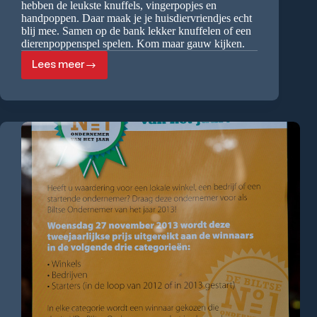
hebben de leukste knuffels, vingerpopjes en
handpoppen. Daar maak je je huisdiervriendjes echt
blij mee. Samen op de bank lekker knuffelen of een
dierenpoppenspel spelen. Kom maar gauw kijken.
Lees meer
Bij
ons
is
het
iedere
dag
dierendag