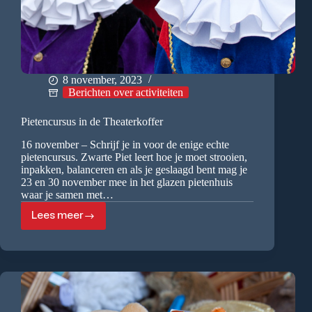
8 november, 2023
Berichten over activiteiten
Pietencursus in de Theaterkoffer
16 november – Schrijf je in voor de enige echte
pietencursus. Zwarte Piet leert hoe je moet strooien,
inpakken, balanceren en als je geslaagd bent mag je
23 en 30 november mee in het glazen pietenhuis
waar je samen met…
Lees meer
Pietencursus
in
de
Theaterkoffer