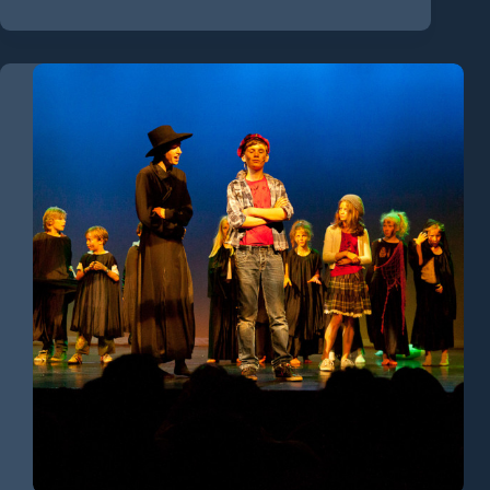
“Columbine”
uit
2012