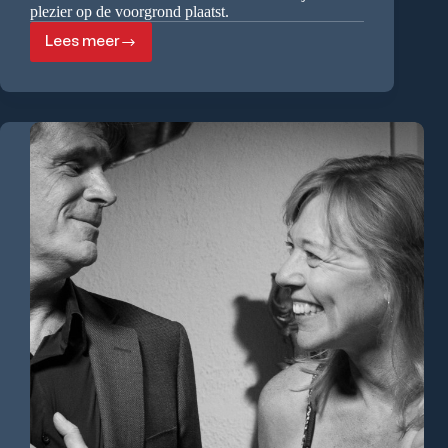
plezier op de voorgrond plaatst.
Lees meer
Girls
on
the
Catwalk
“Verjaardagsfeestje
van
Jitte”